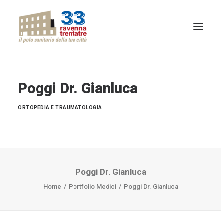
CHI SIAMO
Poggi Dr. Gianluca
QUALITÀ
ATTIVITÀ
ORTOPEDIA E TRAUMATOLOGIA
PROFESSIONISTI
SPECIALITÀ
Poggi Dr. Gianluca
NEWS
Home
Portfolio Medici
Poggi Dr. Gianluca
RITIRO REFERTI ONLINE
CONTATTI