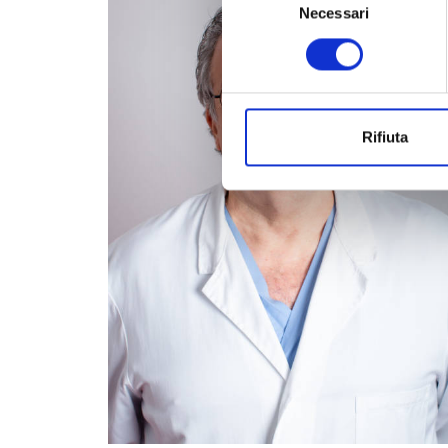
del
Necessari
consenso
Rifiuta