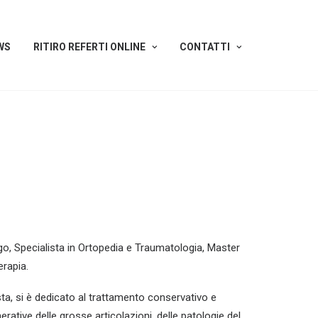
WS
RITIRO REFERTI ONLINE
CONTATTI
o, Specialista in Ortopedia e Traumatologia, Master
erapia.
ta, si è dedicato al trattamento conservativo e
erative delle grosse articolazioni, delle patologie del