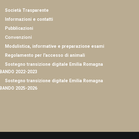
Società Trasparente
Informazioni e contatti
Pubblicazioni
Convenzioni
Modulistica, informative e preparazione esami
Regolamento per l'accesso di animali
Sostegno transizione digitale Emilia Romagna
 BANDO 2022-2023
Sostegno transizione digitale Emilia Romagna
 BANDO 2025-2026