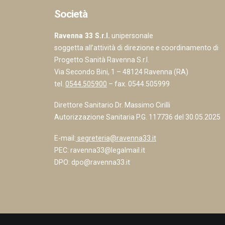
Società
Ravenna 33 S.r.l.
unipersonale
soggetta all’attività di direzione e coordinamento di
Progetto Sanità Ravenna S.r.l.
Via Secondo Bini, 1 – 48124 Ravenna (RA)
tel.
0544.505900
– fax. 0544.505999
Direttore Sanitario Dr. Massimo Cirilli
Autorizzazione Sanitaria P.G. 117736 del 30.05.2025
E-mail:
segreteria@ravenna33.it
PEC:
ravenna33@legalmail.it
DPO:
dpo@ravenna33.it