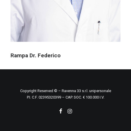
Rampa Dr. Federico
Copyright Reserved © – Ravenna 33 s.r.l. unipersonale
P.I. C.F. 02395320399 – CAP. SOC. € 100.000 I.V.