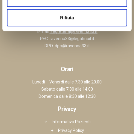
Direttore Sanitario Dr. Massimo Cirilli
Rifiuta
Autorizzazione Sanitaria P.G. 117736 del 30.05.2025
E-mail:
segreteria@ravenna33.it
PEC:
ravenna33@legalmail.it
DPO:
dpo@ravenna33.it
Orari
Lunedì – Venerdì dalle 7:30 alle 20:00
Sabato dalle 7:30 alle 14:00
Domenica dalle 8:30 alle 12:30
Privacy
Informativa Pazienti
Privacy Policy