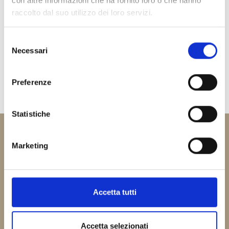
con altre informazioni che ha fornito loro o che hanno
raccolto dal suo utilizzo dei loro servizi.
Selezione
Necessari
del
consenso
Caldeo Dr. Antonio
Preferenze
Statistiche
Marketing
Società
Ravenna 33 S.r.l.
unipersonale
soggetta all’attività di direzione e coordinamento di
Accetta tutti
Progetto Sanità Ravenna S.r.l.
Via Secondo Bini, 1 – 48124 Ravenna (RA)
Accetta selezionati
tel.
0544.505900
– fax. 0544.505999