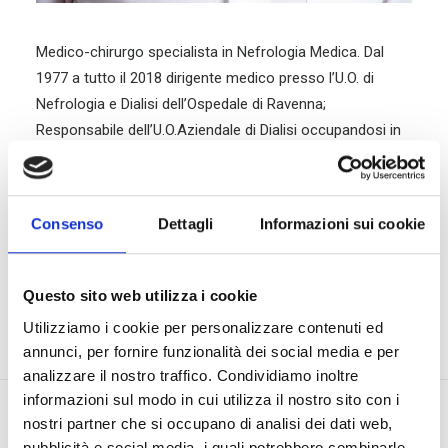
Medico-chirurgo specialista in Nefrologia Medica. Dal
1977 a tutto il 2018 dirigente medico presso l’U.O. di
Nefrologia e Dialisi dell’Ospedale di Ravenna;
Responsabile dell’U.O.Aziendale di Dialisi occupandosi in
particolare della Diagnosi e Terapia medica e sostitutiva
dialitica dell’Insufficienza Renale Cronica ed Acuta.
Consenso
Dettagli
Informazioni sui cookie
Campi di interesse specifico: Trattamento medico
conservativo dell’insufficienza renale cronica, Patologie
del metabolismo calcio-fosforo e calcolosi urinaria;
Questo sito web utilizza i cookie
Diagnosi/Terapia Ipertensione arteriosa ed Infezioni
Utilizziamo i cookie per personalizzare contenuti ed
urinarie.
annunci, per fornire funzionalità dei social media e per
analizzare il nostro traffico. Condividiamo inoltre
informazioni sul modo in cui utilizza il nostro sito con i
nostri partner che si occupano di analisi dei dati web,
pubblicità e social media, i quali potrebbero combinarle