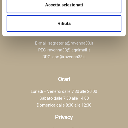
Accetta selezionati
Via Secondo Bini, 1 – 48124 Ravenna (RA)
tel.
0544.505900
– fax. 0544.505999
Rifiuta
Direttore Sanitario Dr. Massimo Cirilli
Autorizzazione Sanitaria P.G. 117736 del 30.05.2025
E-mail:
segreteria@ravenna33.it
PEC:
ravenna33@legalmail.it
DPO:
dpo@ravenna33.it
Orari
Lunedì – Venerdì dalle 7:30 alle 20:00
Sabato dalle 7:30 alle 14:00
Domenica dalle 8:30 alle 12:30
Privacy