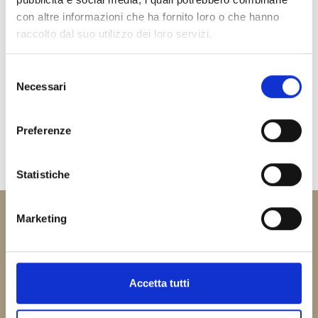
PROFESSIONISTI NELLA STESSA SPECIALITÀ
con altre informazioni che ha fornito loro o che hanno
raccolto dal suo utilizzo dei loro servizi.
Non è stato trovato nulla.
Selezione
Necessari
del
consenso
Preferenze
Statistiche
Marketing
Società
Ravenna 33 S.r.l.
unipersonale
Accetta tutti
soggetta all’attività di direzione e coordinamento di
Progetto Sanità Ravenna S.r.l.