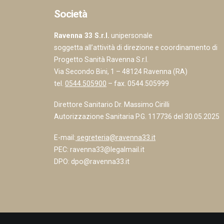
Società
Ravenna 33 S.r.l.
unipersonale
soggetta all’attività di direzione e coordinamento di
Progetto Sanità Ravenna S.r.l.
Via Secondo Bini, 1 – 48124 Ravenna (RA)
tel.
0544.505900
– fax. 0544.505999
Direttore Sanitario Dr. Massimo Cirilli
Autorizzazione Sanitaria P.G. 117736 del 30.05.2025
E-mail:
segreteria@ravenna33.it
PEC:
ravenna33@legalmail.it
DPO:
dpo@ravenna33.it