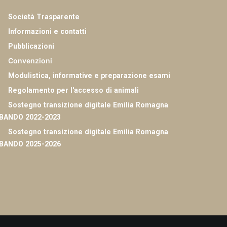
Società Trasparente
Informazioni e contatti
Pubblicazioni
Convenzioni
Modulistica, informative e preparazione esami
Regolamento per l'accesso di animali
Sostegno transizione digitale Emilia Romagna
 BANDO 2022-2023
Sostegno transizione digitale Emilia Romagna
 BANDO 2025-2026