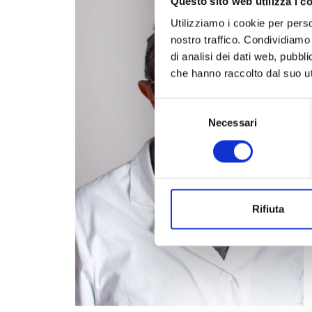
Questo sito web utilizza i c
Utilizziamo i cookie per perso
nostro traffico. Condividiamo 
di analisi dei dati web, pubbl
che hanno raccolto dal suo uti
Selezione
del
Necessari
consenso
Rifiuta